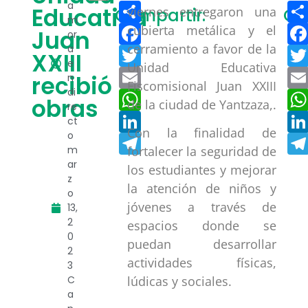
Compartir
a
Educativa
viernes entregaron una
Compartir:
Co
m
Facebook
cubierta metálica y el
Juan
or
cerramiento a favor de la
a
Twitter
XXIII
e
Unidad Educativa
Email
recibió
n
Fiscomisional Juan XXIII
di
WhatsApp
obras
de la ciudad de Yantzaza,.
re
LinkedIn
ct
Con la finalidad de
o
Telegram
m
fortalecer la seguridad de
ar
los estudiantes y mejorar
z
la atención de niños y
o
jóvenes a través de
13,
2
espacios donde se
0
puedan desarrollar
2
actividades físicas,
3
C
lúdicas y sociales.
a