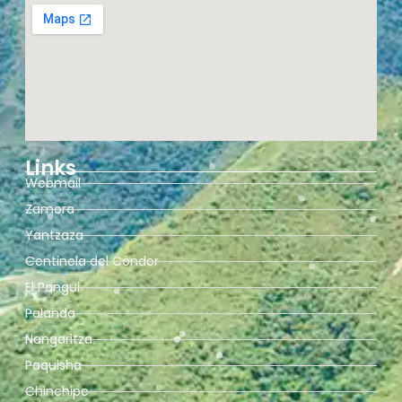
Links
Webmail
Zamora
Yantzaza
Centinela del Cóndor
El Pangui
Palanda
Nangaritza
Paquisha
Chinchipe