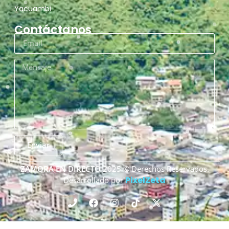
Yacuambi
Contáctanos
Enviar
ZAMORA EN DIRECTO
2025 © Derechos Reservados.
PixelZeta
Desarrollado por