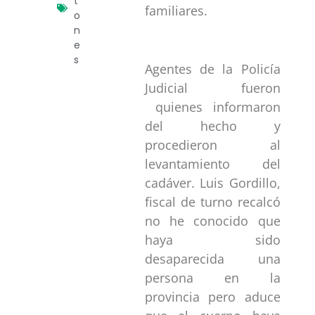
t
familiares.
o
n
e
s
Agentes de la Policía
Judicial fueron
quienes informaron
del hecho y
procedieron al
levantamiento del
cadáver. Luis Gordillo,
fiscal de turno recalcó
no he conocido que
haya sido
desaparecida una
persona en la
provincia pero aduce