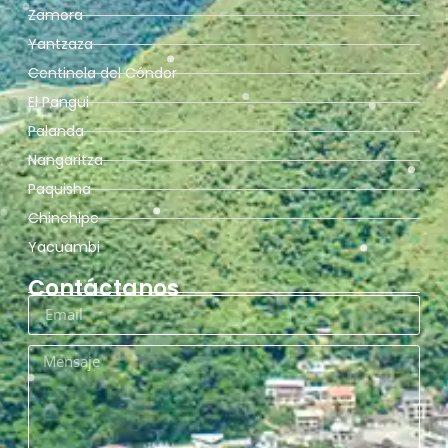
Zamora
Yantzaza
Centinela del Cóndor
El Pangui
Palanda
Nangaritza
Paquisha
Chinchipe
Yacuambi
Contáctanos