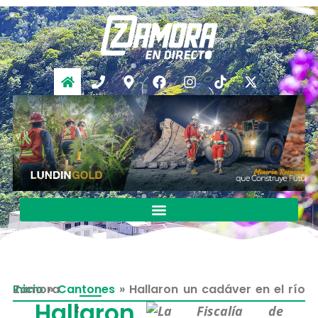
Inicio
Hallaron un cadáver en el río Zamora
»
Cantones
»
Hallaron
z