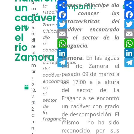
Compartir
a
un
Compartir:
Co
La
m
Facebook
Fiscalía
cadáver
or
de
a
Twitter
en
Zamora
e
Chinchipe
Email
el
n
dio
di
WhatsApp
río
a
re
conocer
LinkedIn
ct
Zamora
las
Zamora.
En las aguas
o
Telegram
características
m
del río Zamora el
del
ar
pasado 09 de marzo a
cadáver
z
encontrado
las 17:00 a la altura
o
en
del sector de La
13,
el
2
Fragancia se encontró
sector
01
un cadáver con grado
de
2
la
de descomposición. El
C
Fragancia.
a
mismo no ha sido
n
reconocido por sus