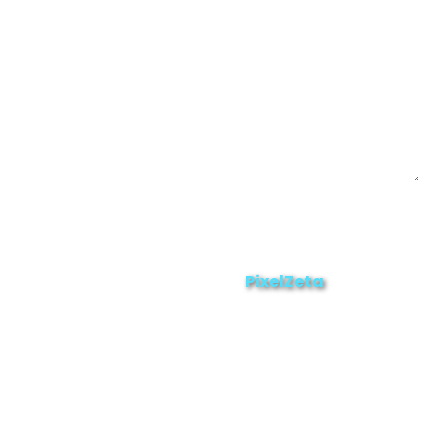
Enviar
ZAMORA EN DIRECTO
2025 © Derechos Reservados.
PixelZeta
Desarrollado por