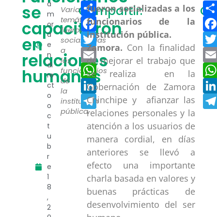
Compartir
a
se
Compartir:
Co
Varias
m
Facebook
temáticas
capacitaron
or
fueron
a
Twitter
en
socializadas
e
Zamora.
Con la finalidad
a
Email
relaciones
n
de mejorar el trabajo que
los
di
WhatsApp
humanas
funcionarios
se realiza en la
re
de
LinkedIn
ct
Gobernación de Zamora
la
o
Telegram
Chinchipe y afianzar las
institución
o
pública.
relaciones personales y la
c
atención a los usuarios de
t
u
manera cordial, en días
b
anteriores se llevó a
r
efecto una importante
e
1
charla basada en valores y
8
buenas prácticas de
,
desenvolvimiento del ser
2