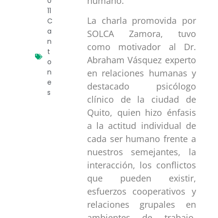
humano.
0
11
La charla promovida por
C
a
SOLCA Zamora, tuvo
n
como motivador al Dr.
t
Abraham Vásquez experto
o
n
en relaciones humanas y
e
destacado psicólogo
s
clínico de la ciudad de
Quito, quien hizo énfasis
a la actitud individual de
cada ser humano frente a
nuestros semejantes, la
interacción, los conflictos
que pueden existir,
esfuerzos cooperativos y
relaciones grupales en
ambientes de trabajo,