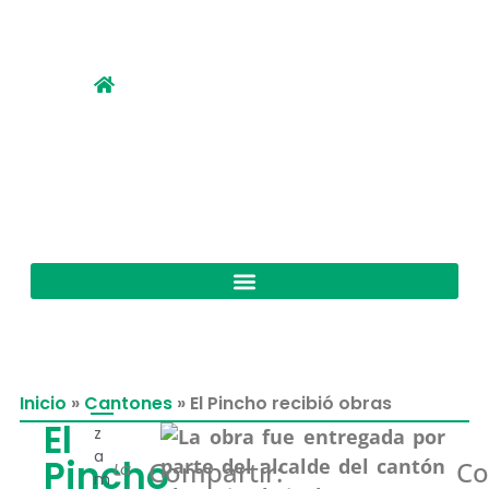
Inicio
»
Cantones
»
El Pincho recibió obras
El
z
a
Pincho
Compartir:
Co
La
m