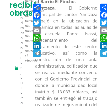
obra
recibió
or
Compartir
fue
Yantzaza
. El Gobierno
a
obras
entregada
Facebook
e
Municipal del cantón Yantzaza
por
n
trabajó en la ubicación de
Twitter
parte
di
del
cerámica en todas las aulas de
re
Email
alcalde
ct
la escuela Padre Isassi,
del
WhatsApp
o
adecentamiento del
cantón
a
LinkedIn
al
cerramiento de este centro
b
Barrio
Telegram
educativo, así como la
ri
El
l
construcción de una aula
Pincho.
2
administrativa, edificación que
5
se realizó mediante convenio
,
2
con el Gobierno Provincial en
0
donde la municipalidad local
1
invirtió $ 13.033 dólares, así
2
también se entregó el trabajo
C
a
realizado de mejoramiento del