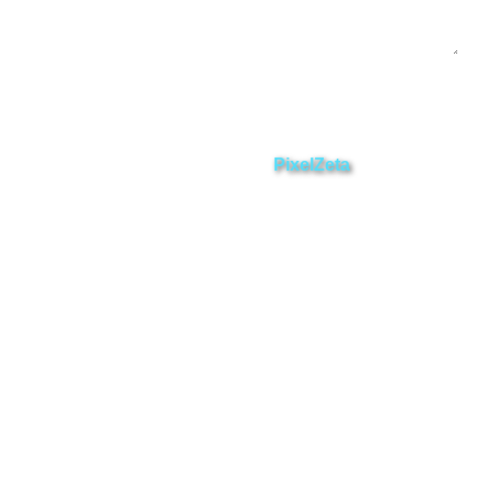
Enviar
ZAMORA EN DIRECTO
2025 © Derechos Reservados.
Desarrollado por
PixelZeta