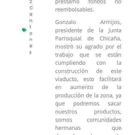
préstamo fondos no
2
C
reembolsables.
a
n
Gonzalo Armijos,
t
presidente de la Junta
o
Parroquial de Chicaña,
n
mostró su agrado por el
e
s
trabajo que se están
cumpliendo con la
construcción de este
viaducto, esto facilitará
en aumento de la
producción de la zona, ya
que podremos sacar
nuestros productos,
somos comunidades
hermanas que