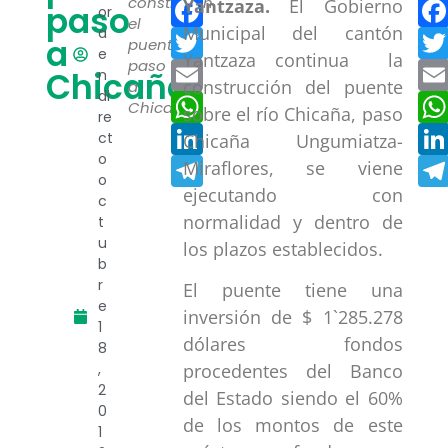
Facebook
construyen
Yantzaza.
El Gobierno
paso
or
el
Municipal del cantón
a
Twitter
a
puente
e
Yantzaza continua la
paso
Email
Chicaña
n
construcción del puente
a
di
WhatsApp
Chicaña.
sobre el río Chicaña, paso
re
LinkedIn
ct
Chicaña Ungumiatza-
o
Telegram
Miraflores, se viene
o
ejecutando con
c
normalidad y dentro de
t
u
los plazos establecidos.
b
r
El puente tiene una
e
inversión de $ 1`285.278
1
dólares fondos
8
,
procedentes del Banco
2
del Estado siendo el 60%
0
de los montos de este
1