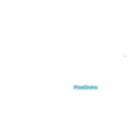
Enviar
ZAMORA EN DIRECTO
2025 © Derechos Reservados.
PixelZeta
Desarrollado por