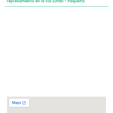
represamiento en la vía Zumbi – Paquisha
Compartimos historias inspiradoras de progreso
en Zamora Chinchipe que transforman nuestra
comunidad.
Dirección
+593 99 378 2003
Zamora