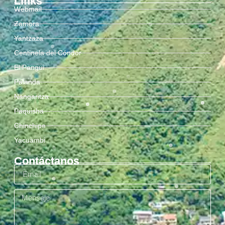
Links
Webmail
Zamora
Yantzaza
Centinela del Cóndor
El Pangui
Palanda
Nangaritza
Paquisha
Chinchipe
Yacuambi
Contáctanos