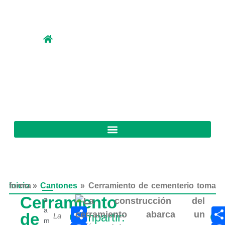
Inicio
Cerramiento de cementerio toma forma
»
Cantones
»
Cerramiento
z
Compartir
a
de
Compartir:
Co
La
m