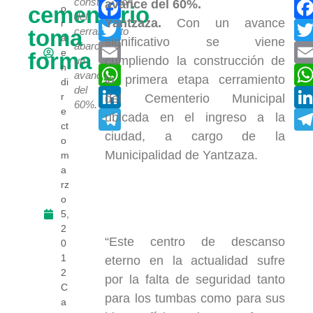
Facebook
construcción
cementerio
o
del
Yantzaza.
Con un avance
r
Twitter
toma
cerramiento
a
significativo se viene
abarca
Email
e
forma
cumpliendo la construcción de
un
n
WhatsApp
avance
la primera etapa cerramiento
di
del
LinkedIn
r
del Cementerio Municipal
60%.
e
Telegram
ubicada en el ingreso a la
ct
ciudad, a cargo de la
o
Municipalidad de Yantzaza.
m
a
rz
o
5,
2
“Este centro de descanso
0
1
eterno en la actualidad sufre
2
por la falta de seguridad tanto
C
para los tumbas como para sus
a