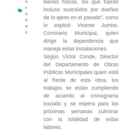
bienes físicos, los que fueron
n
t
incluso sustraídos por dueños
o
de lo ajeno en el pasado”, como
n
lo explicó Vicente Jumbo,
e
s
Comisario Municipal, quien
dirige la dependencia que
maneja estas instalaciones.
Según Víctor Conde, Director
del Departamento de Obras
Públicas Municipales quien está
al frente de esta obra, los
trabajos se están cumpliendo
de acuerdo al cronograma
trazado y se espera para las
próximas semanas culminar
con la totalidad de estas
labores.