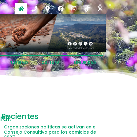
TURISMO
CULTURA
SEGURIDAD
ompartir
Recientes
ir:
acebook
Organizaciones políticas se activan en el
Consejo Consultivo para los comicios de
witter