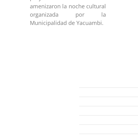
amenizaron la noche cultural
organizada por la
Municipalidad de Yacuambi.
ección
Links
593 99 378 2003
Webmail
Zamora
amora
Yantzaza
Centinela del Cóndor
El Pangui
Palanda