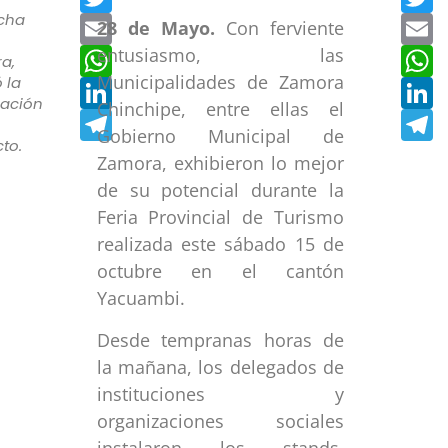
cha
Email
E
28 de Mayo.
Con ferviente
WhatsApp
W
entusiasmo, las
a,
Municipalidades de Zamora
 la
LinkedIn
L
ración
Chinchipe, entre ellas el
Telegram
T
Gobierno Municipal de
to.
Zamora, exhibieron lo mejor
de su potencial durante la
Feria Provincial de Turismo
realizada este sábado 15 de
octubre en el cantón
Yacuambi.
Desde tempranas horas de
la mañana, los delegados de
instituciones y
organizaciones sociales
instalaron los stands.