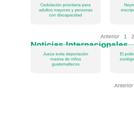
Cedulación prioritaria para
Neym
adultos mayores y personas
inscri
con discapacidad
Anterior
1
Noticias Internacionales
Jueza evita deportación
El pol
masiva de niños
zoológ
guatemaltecos
Anterior