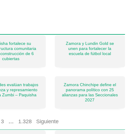
isha fortalece su
Zamora y Lundin Gold se
tructura comunitaria
unen para fortalecer la
 construcción de 6
escuela de fútbol local
cubiertas
des evalúan trabajos
Zamora Chinchipe define el
eza y represamiento
panorama político con 25
ía Zumbi – Paquisha
alianzas para las Seccionales
2027
3
…
1.328
Siguiente