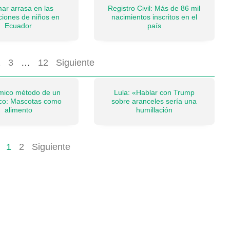
ar arrasa en las
Registro Civil: Más de 86 mil
pciones de niños en
nacimientos inscritos en el
Ecuador
país
2
3
…
12
Siguiente
émico método de un
Lula: «Hablar con Trump
ico: Mascotas como
sobre aranceles sería una
alimento
humillación
1
2
Siguiente