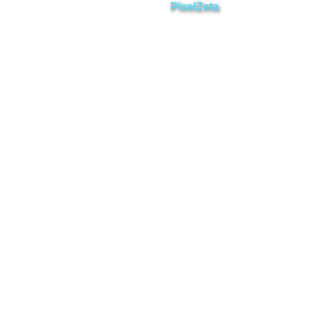
Desarrollado por
PixelZeta