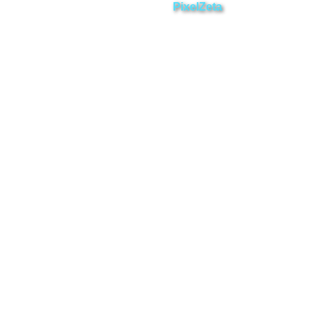
Desarrollado por
PixelZeta