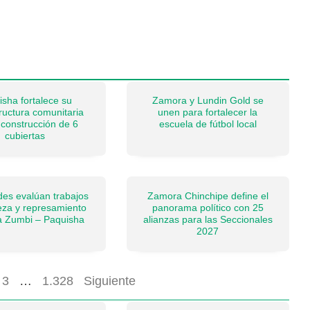
isha fortalece su
Zamora y Lundin Gold se
tructura comunitaria
unen para fortalecer la
 construcción de 6
escuela de fútbol local
cubiertas
des evalúan trabajos
Zamora Chinchipe define el
eza y represamiento
panorama político con 25
ía Zumbi – Paquisha
alianzas para las Seccionales
2027
3
…
1.328
Siguiente