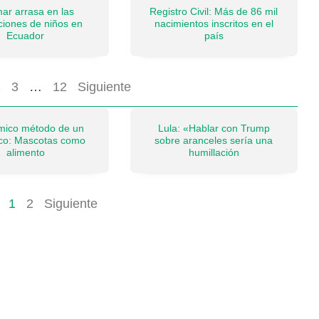
ar arrasa en las
Registro Civil: Más de 86 mil
pciones de niños en
nacimientos inscritos en el
Ecuador
país
2
3
…
12
Siguiente
émico método de un
Lula: «Hablar con Trump
ico: Mascotas como
sobre aranceles sería una
alimento
humillación
1
2
Siguiente