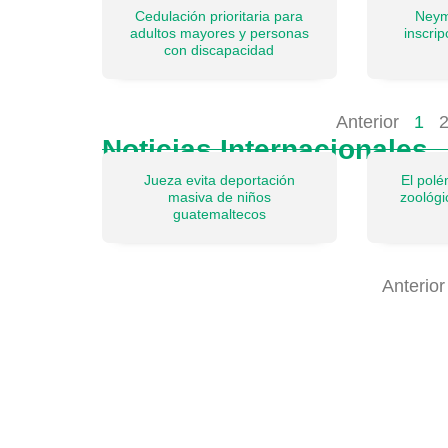
Cedulación prioritaria para
Neym
adultos mayores y personas
inscri
con discapacidad
Anterior
1
Noticias Internacionales
Jueza evita deportación
El pol
masiva de niños
zoológ
guatemaltecos
Anterior